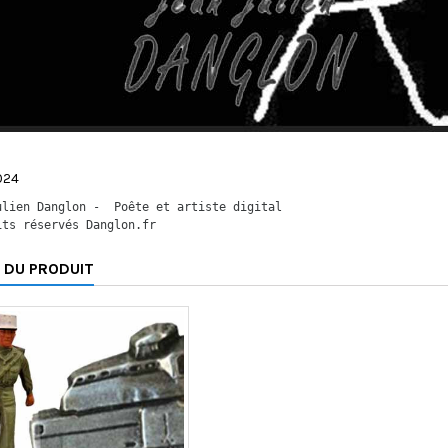
024
ulien Danglon -  Poête et artiste digital
its réservés Danglon.fr 
 DU PRODUIT