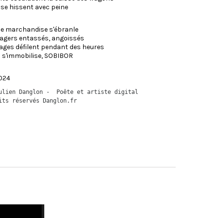
 se hissent avec peine
 de marchandise s'ébranle
agers entassés, angoissés
ages défilent pendant des heures
i s'immobilise, SOBIBOR
024
ulien Danglon -  Poête et artiste digital
its réservés Danglon.fr 