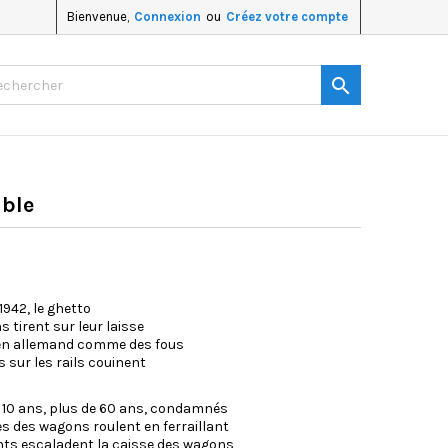
Bienvenue,
Connexion
ou
Créez votre compte

ible
1942, le ghetto
s tirent sur leur laisse
en allemand comme des fous
s sur les rails couinent
 10 ans, plus de 60 ans, condamnés
s des wagons roulent en ferraillant
nts escaladent la caisse des wagons